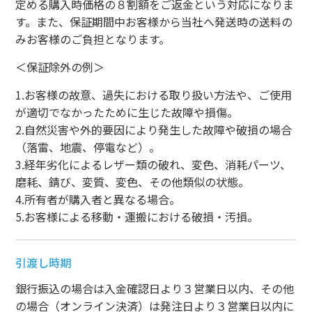
定める購入時価格の８割額をご返金という対応になりま
す。また、保証期間中お客様から当社へ発送時の送料の
みお客様のご負担となります。
＜保証除外の例＞
1.お客様の故意、過失における取り扱い方法や、ご使用
が適切でなかったために生じた故障や損傷。
2.自然災害や外的要因により発生した故障や破損の場合
（落雷、地震、停電など）。
3.経年劣化によるレザー類の破れ、変色、消耗パーツ、
磨耗、錆び、変質、変色、その他類似の状態。
4.所有者が購入者と異なる場合。
5.お客様による移動・運搬における破損・汚損。
引渡し時期
銀行振込の場合は入金確認日より３営業日以内、その他
の場合（オンライン決済）は発注日より３営業日以内に