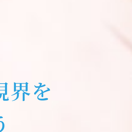
視
界
を
う