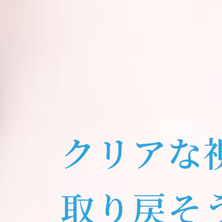
ク
リ
ア
な
取
り
戻
そ