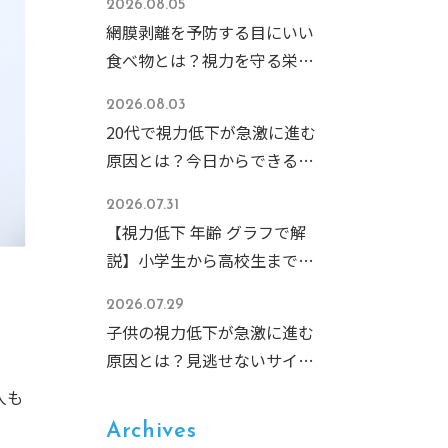
2026.08.05
網膜剥離を予防する目にいい
食べ物とは？視力を守る栄養
素と食事のコツを徹底解説
2026.08.03
20代で視力低下が急激に進む
原因とは？今日からできる予
防策と危険なサインを解説
2026.07.31
【視力低下 年齢 グラフで解
説】小学生から高校生まで急
増する子どもの近視、その原
2026.07.29
因と今すぐできる予防法
子供の視力低下が急激に進む
原因とは？見逃せないサイン
と今すぐできる予防対策
人も
Archives