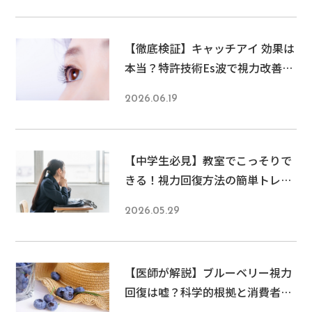
の？」そんな不安 […]
【徹底検証】キャッチアイ 効果は
本当？特許技術Es波で視力改善・
美容効果まで実現する驚きの仕組
2026.06.19
み 6/19
【中学生必見】教室でこっそりで
きる！視力回復方法の簡単トレー
ニング5選とスマホ時代の目を守
2026.05.29
る秘訣
【医師が解説】ブルーベリー視力
回復は嘘？科学的根拠と消費者庁
警告の真実