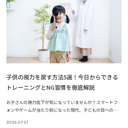
子供の視力を戻す方法5選！今日からできる
トレーニングとNG習慣を徹底解説
お子さんの視力低下が気になっていませんか？スマートフ
ォンやゲームが当たり前になった現代、子どもの目への負
担はかつてないほど増えています。「視力は一度下がった
2026.07.27
ら戻らないの？」「何か自分たちにできることはない