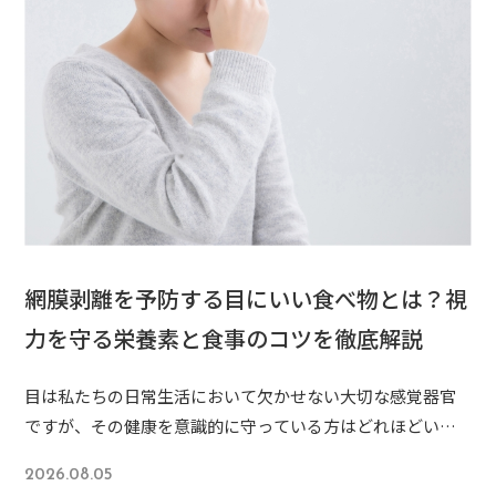
網膜剥離を予防する目にいい食べ物とは？視
力を守る栄養素と食事のコツを徹底解説
目は私たちの日常生活において欠かせない大切な感覚器官
ですが、その健康を意識的に守っている方はどれほどいる
でしょうか。実は、失明の原因にもなりうる「網膜剥離」
2026.08.05
は、決して他人事ではなく、誰にでも起こり得る眼疾患の