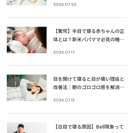
2026.07.20
【驚愕】半目で寝る赤ちゃんの正
体とは？新米パパママ必見の睡眠
の謎を徹底解説
2026.07.17
目を開けて寝ると目が痛い理由と
改善法｜朝のゴロゴロ感を解消す
る対策
2026.07.15
【白目で寝る原因】Bell現象って