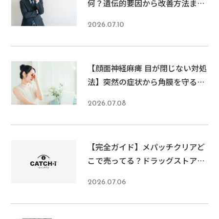
何？遺伝的要因から改善方法まで
専門解説
2026.07.10
【顔面神経麻痺 目が閉じない対処
法】突然の症状から角膜を守る緊
急対応ガイド
2026.07.08
【完全ガイド】メパッチクリアど
こで売ってる？ドラッグストア・
通販・病院での購入方法とお得な
2026.07.06
裏ワザを徹底解説