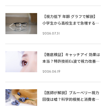
スが増えて […]
【視力低下 年齢 グラフで解説】
小学生から高校生まで急増する子
どもの近視、その原因と今すぐで
2026.07.31
きる予防法
【徹底検証】キャッチアイ 効果は
本当？特許技術Es波で視力改善・
美容効果まで実現する驚きの仕組
2026.06.19
み 6/19
【医師が解説】ブルーベリー視力
回復は嘘？科学的根拠と消費者庁
警告の真実