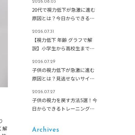
2026.08.03
20代で視力低下が急激に進む
原因とは？今日からできる予
防策と危険なサインを解説
2026.07.31
【視力低下 年齢 グラフで解
説】小学生から高校生まで急
増する子どもの近視、その原
2026.07.29
因と今すぐできる予防法
子供の視力低下が急激に進む
原因とは？見逃せないサイン
と今すぐできる予防対策
2026.07.27
子供の視力を戻す方法5選！今
日からできるトレーニングと
NG習慣を徹底解説
り
く解
Archives