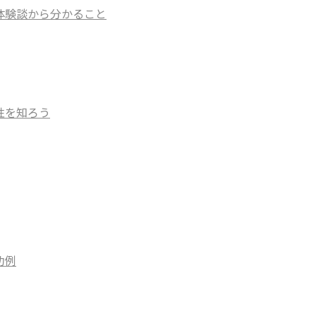
？体験談から分かること
性を知ろう
功例