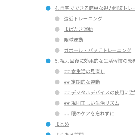
4. 自宅でできる簡単な視力回復トレ
遠近トレーニング
まばたき運動
眼球運動
ガボール・パッチトレーニング
5. 視力回復に効果的な生活習慣の改
## 食生活の見直し
## 定期的な運動
## デジタルデバイスの使用に注
## 規則正しい生活リズム
## 眼のケアを忘れずに
まとめ
よくある質問