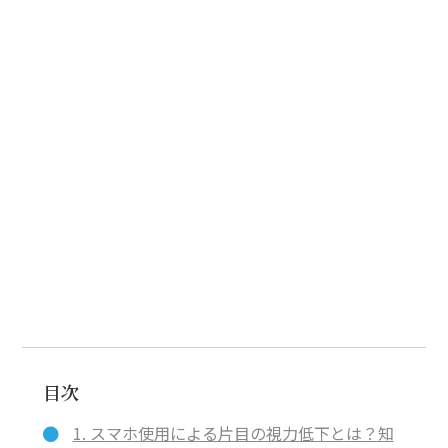
目次
1. スマホ使用による片目の視力低下とは？知