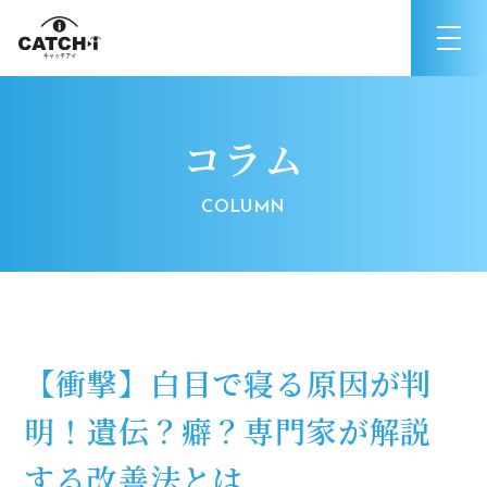
コラム
【衝撃】白目で寝る原因が判
明！遺伝？癖？専門家が解説
する改善法とは