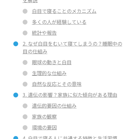
白目で寝ることのメカニズム
多くの人が経験している
統計や報告
2. なぜ白目をむいて寝てしまうの？睡眠中の
目の仕組み
眼球の動きと白目
生理的な仕組み
自然な反応とその意味
3. 遺伝の影響？家族に似た傾向がある理由
遺伝的要因の仕組み
家族の観察
環境の要因
4. 白目で寝る人に共通する特徴と生活習慣