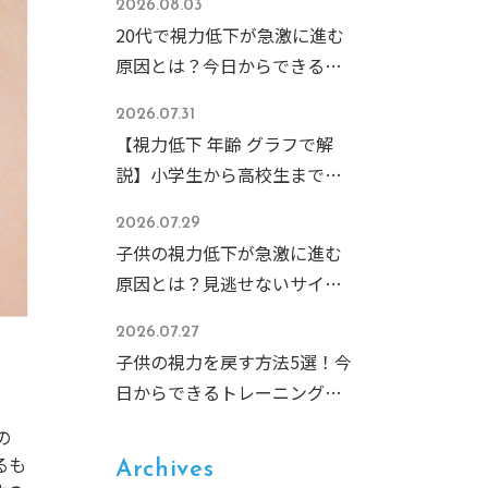
2026.08.03
20代で視力低下が急激に進む
原因とは？今日からできる予
防策と危険なサインを解説
2026.07.31
【視力低下 年齢 グラフで解
説】小学生から高校生まで急
増する子どもの近視、その原
2026.07.29
因と今すぐできる予防法
子供の視力低下が急激に進む
原因とは？見逃せないサイン
と今すぐできる予防対策
2026.07.27
子供の視力を戻す方法5選！今
日からできるトレーニングと
NG習慣を徹底解説
の
るも
Archives