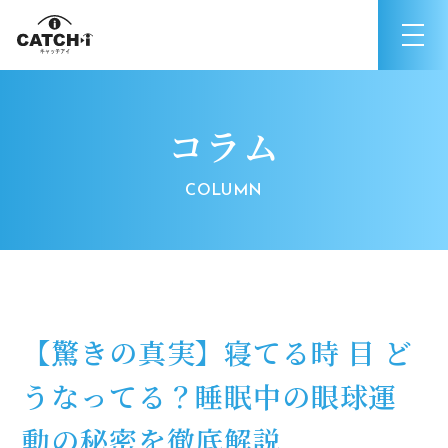
コラム
【驚きの真実】寝てる時 目 ど
うなってる？睡眠中の眼球運
動の秘密を徹底解説