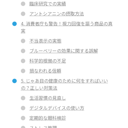
臨床研究での実績
アントシアニンの摂取方法
4. 消費者庁も警告！視力回復を謳う商品の真
実
不当表示の実態
ブルーベリーの効果に関する誤解
科学的根拠の不足
損なわれる信頼
5. じゃあ目の健康のために何をすればいい
の？正しい対策法
生活習慣の見直し
デジタルデバイスの使い方
定期的な眼科検診
ストレス管理