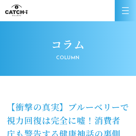
コラム
【衝撃の真実】ブルーベリーで
視力回復は完全に嘘！消費者
庁も警告する健康神話の裏側