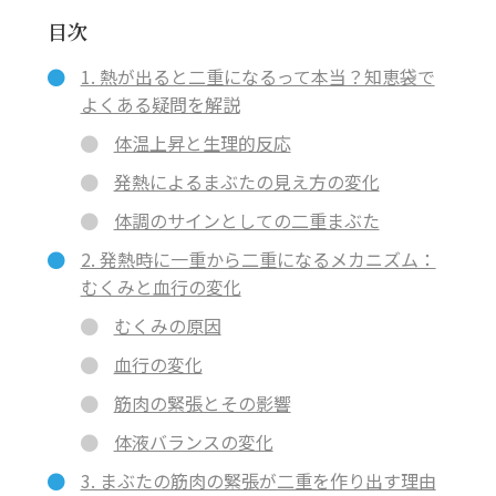
目次
1. 熱が出ると二重になるって本当？知恵袋で
よくある疑問を解説
体温上昇と生理的反応
発熱によるまぶたの見え方の変化
体調のサインとしての二重まぶた
2. 発熱時に一重から二重になるメカニズム：
むくみと血行の変化
むくみの原因
血行の変化
筋肉の緊張とその影響
体液バランスの変化
3. まぶたの筋肉の緊張が二重を作り出す理由