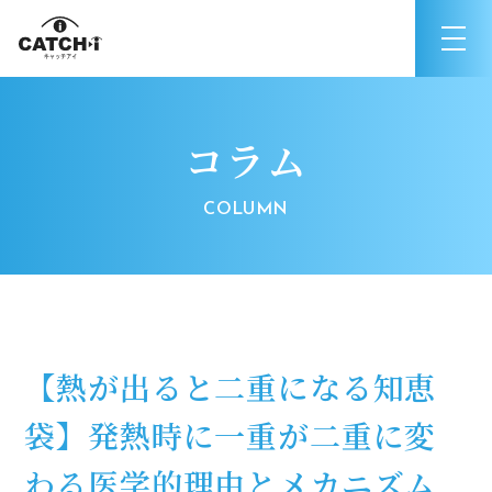
コラム
【熱が出ると二重になる知恵
袋】発熱時に一重が二重に変
わる医学的理由とメカニズム