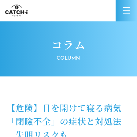
コラム
【危険】目を開けて寝る病気
「閉瞼不全」の症状と対処法
｜失明リスクも