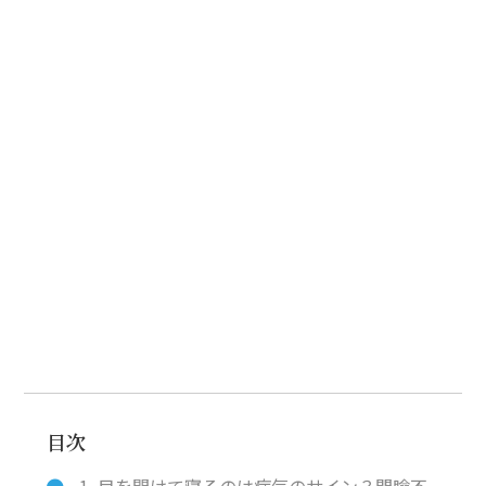
目次
1. 目を開けて寝るのは病気のサイン？閉瞼不