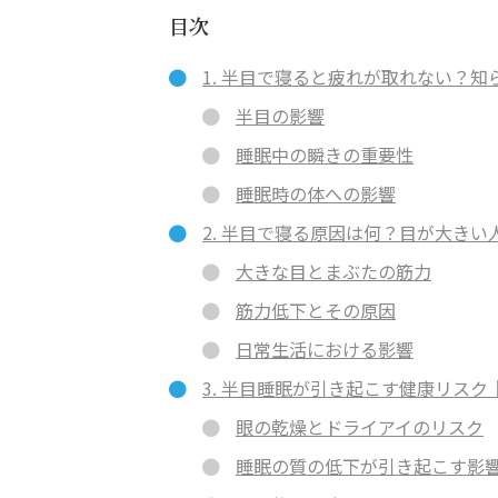
目次
1. 半目で寝ると疲れが取れない？
半目の影響
睡眠中の瞬きの重要性
睡眠時の体への影響
2. 半目で寝る原因は何？目が大き
大きな目とまぶたの筋力
筋力低下とその原因
日常生活における影響
3. 半目睡眠が引き起こす健康リス
眼の乾燥とドライアイのリスク
睡眠の質の低下が引き起こす影