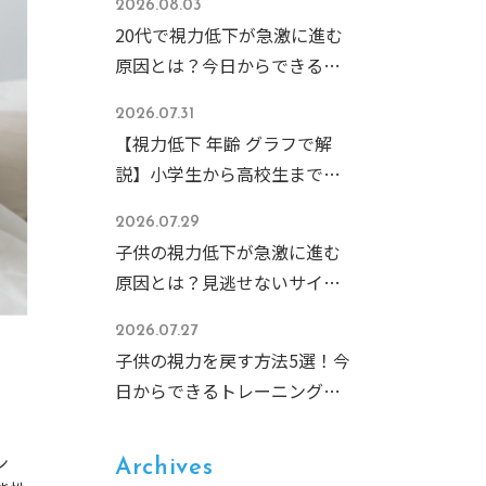
2026.08.03
20代で視力低下が急激に進む
原因とは？今日からできる予
防策と危険なサインを解説
2026.07.31
【視力低下 年齢 グラフで解
説】小学生から高校生まで急
増する子どもの近視、その原
2026.07.29
因と今すぐできる予防法
子供の視力低下が急激に進む
原因とは？見逃せないサイン
と今すぐできる予防対策
2026.07.27
子供の視力を戻す方法5選！今
日からできるトレーニングと
NG習慣を徹底解説
ン
Archives