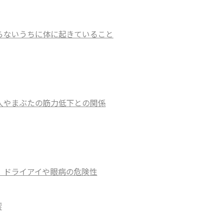
知らないうちに体に起きていること
い人やまぶたの筋力低下との関係
ク｜ドライアイや眼病の危険性
響