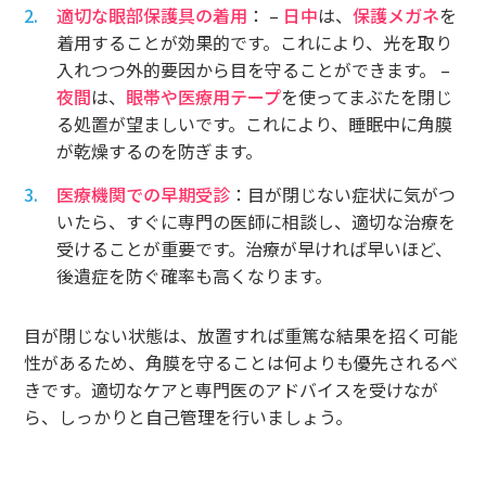
適切な眼部保護具の着用
： –
日中
は、
保護メガネ
を
着用することが効果的です。これにより、光を取り
入れつつ外的要因から目を守ることができます。 –
夜間
は、
眼帯や医療用テープ
を使ってまぶたを閉じ
る処置が望ましいです。これにより、睡眠中に角膜
が乾燥するのを防ぎます。
医療機関での早期受診
：目が閉じない症状に気がつ
いたら、すぐに専門の医師に相談し、適切な治療を
受けることが重要です。治療が早ければ早いほど、
後遺症を防ぐ確率も高くなります。
目が閉じない状態は、放置すれば重篤な結果を招く可能
性があるため、角膜を守ることは何よりも優先されるべ
きです。適切なケアと専門医のアドバイスを受けなが
ら、しっかりと自己管理を行いましょう。